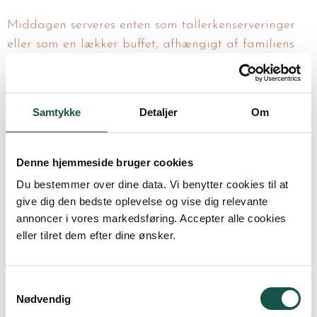
Middagen serveres enten som tallerkenserveringer
eller som en lækker buffet, afhængigt af familiens
ønsker og den valgte konfirmationspakke. Vi lægger
vægt på, at både børn og voksne får en god
smagsoplevelse, og der tages naturligvis hensyn til
Samtykke
Detaljer
Om
allergier og særlige kostbehov.
Under middagen sørger vores tjenere for servering,
Denne hjemmeside bruger cookies
drikkevarer og afrydning, så i som familie kan
Du bestemmer over dine data. Vi benytter cookies til at
fokusere på samværet med jeres gæster.
give dig den bedste oplevelse og vise dig relevante
annoncer i vores markedsføring. Accepter alle cookies
eller tilret dem efter dine ønsker.
Taler, indslag og pauser
undervejs
Samtykkevalg
Nødvendig