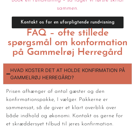
Book en rundvisning – så tager vi første skridt
sammen.
Kontakt os for en uforpligtende rundvisning
FAQ – ofte stillede
spørgsmål om konformation
på Gammelrøj Herregård
HVAD KOSTER DET AT HOLDE KONFIRMATION PÅ
GAMMELRØJ HERREGÅRD?
Prisen afhænger af antal gæster og den
konfirmationspakke, I vælger. Pakkerne er
sammensat, så de giver et klart overblik over
både indhold og økonomi. Kontakt os gerne for
et skræddersyet tilbud til jeres konfirmation.