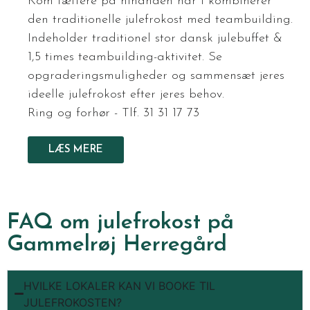
Kom tættere på hinanden når I kombinerer
den traditionelle julefrokost med teambuilding.
Indeholder traditionel stor dansk julebuffet &
1,5 times teambuilding-aktivitet. Se
opgraderingsmuligheder og sammensæt jeres
ideelle julefrokost efter jeres behov.
Ring og forhør - Tlf. 31 31 17 73
LÆS MERE
FAQ om julefrokost på
Gammelrøj Herregård
HVILKE LOKALER KAN VI BOOKE TIL
JULEFROKOSTEN?