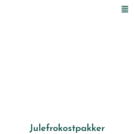
Julefrokost for firmaer
og private på
Gammelrøj Herregård
i Kolding
Julefrokostpakker