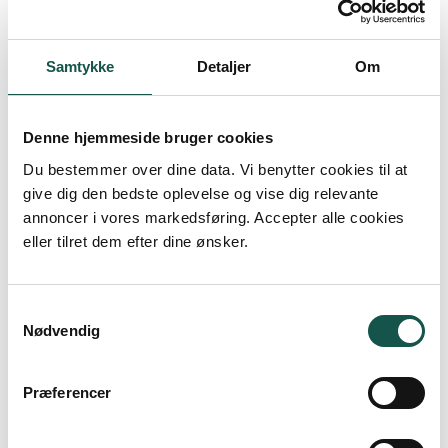
atmosfæren og selvfølgelig også den lækre
julemad, er årsagen til, at de år efter år
Samtykke
Detaljer
Om
vælger at holde julefrokost hos os.
Når I bestiller julefrokosten ud af huset fra
Gammelrøj, gør vi det nemt for jer at være
Denne hjemmeside bruger cookies
værter.
Du bestemmer over dine data. Vi benytter cookies til at
give dig den bedste oplevelse og vise dig relevante
Maden leveres direkte til jeres adresse, og alle
annoncer i vores markedsføring. Accepter alle cookies
retter kommer pænt anrettet i fade, skåle og
eller tilret dem efter dine ønsker.
varmeholdende emballage, så det hele er klar
til spisning.
Samtykkevalg
Efter julefrokosten afhenter vi gerne det hele
Nødvendig
igen, hvis I ønsker det. Det er naturligvis også
muligt at afhente og aflevere emballage mm.
Præferencer
selv.