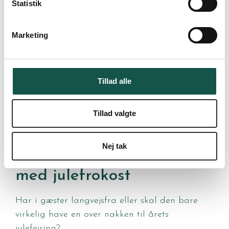
Også i forbindelse med leveringer ud af huset
Statistik
er køkkenet dygtige til at tage hensyn til
allergener eller særlige kostdiæter.
Marketing
Tillad alle
Tillad valgte
Overnatningsmulighed i
Kolding på Gammelrøj
Nej tak
Herregård, i forbindelse
med julefrokost
Har i gæster langvejsfra eller skal den bare
virkelig have en over nakken til årets
julefejring?