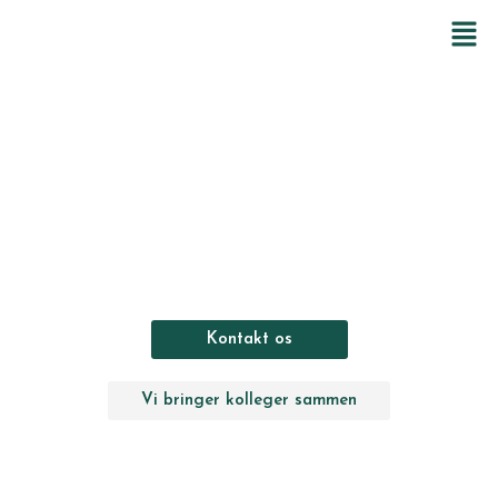
GAMMELRØJ
HERREGÅRD
FIRMA EVENT
Kontakt os
Vi bringer kolleger sammen