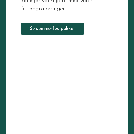
kolleger yderligere med vores
festopgraderinger.
Se sommerfestpakker