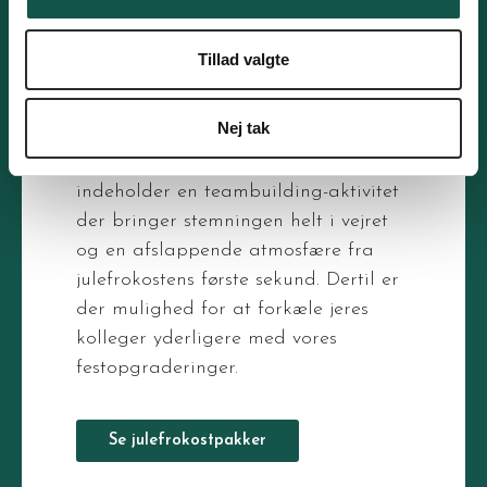
julefrokostpakker sikrer en hyggelig
og festlig firmajulefrokost med en
lækker traditionel dansk julemiddag.
Tillad valgte
Nej tak
Vælg mellem den traditionelle
julefrokost og en julefrokost der
indeholder en teambuilding-aktivitet
der bringer stemningen helt i vejret
og en afslappende atmosfære fra
julefrokostens første sekund. Dertil er
der mulighed for at forkæle jeres
kolleger yderligere med vores
festopgraderinger.
Se julefrokostpakker