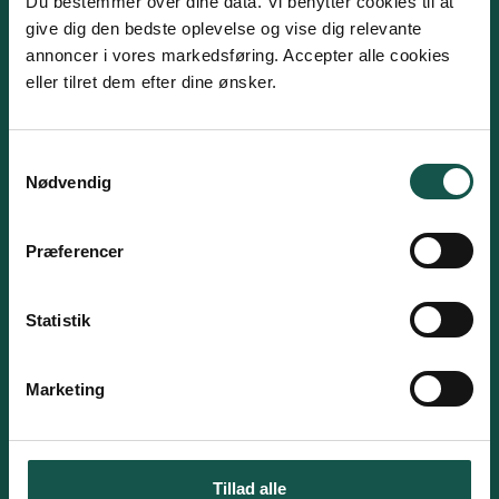
Du bestemmer over dine data. Vi benytter cookies til at
give dig den bedste oplevelse og vise dig relevante
annoncer i vores markedsføring. Accepter alle cookies
eller tilret dem efter dine ønsker.
Samtykkevalg
Nødvendig
Præferencer
Statistik
Julefrokost
Marketing
Forkæl jeres kolleger og slut året af
med en fantastisk julefrokost på
Gammelrøj Herregård. Vores
Tillad alle