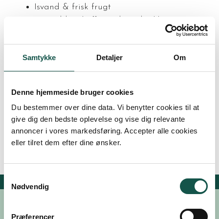
Isvand & frisk frugt
Formiddagskaffe med rundstykke
Frokostbuffet
Eftermiddagskaffe/te og kage
Samtykke
Detaljer
Om
Aftenbuffet med 2 retter (ekstra ret + kr.
115,-)
Aftenkaffe/te med småkager
Denne hjemmeside bruger cookies
Pris pr. person kr. 1.045,- pr person inkl. moms
Du bestemmer over dine data. Vi benytter cookies til at
ved min. 10 personer
give dig den bedste oplevelse og vise dig relevante
annoncer i vores markedsføring. Accepter alle cookies
Alle priser er 2026 priser, vi tager forbeholder
eller tilret dem efter dine ønsker.
for prisændringer
Samtykkevalg
Nødvendig
Præferencer